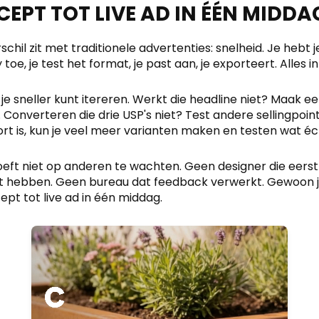
EPT TOT LIVE AD IN ÉÉN MIDDA
schil zit met traditionele advertenties: snelheid. Je hebt je
toe, je test het format, je past aan, je exporteert. Alles i
je sneller kunt itereren. Werkt die headline niet? Maak e
Converteren die drie USP's niet? Test andere sellingpoi
kort is, kun je veel meer varianten maken en testen wat éc
hoeft niet op anderen te wachten. Geen designer die eers
 hebben. Geen bureau dat feedback verwerkt. Gewoon jij,
ept tot live ad in één middag.