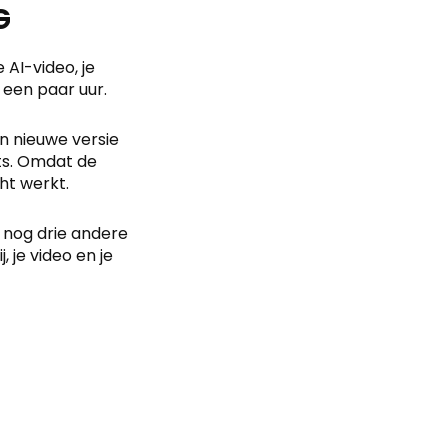
G
 AI-video, je
n een paar uur.
en nieuwe versie
nts. Omdat de
ht werkt.
t nog drie andere
 je video en je