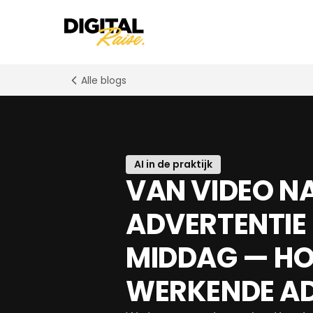
Alle blogs
AI in de praktijk
VAN VIDEO N
ADVERTENTIE 
MIDDAG — HOE
WERKENDE A