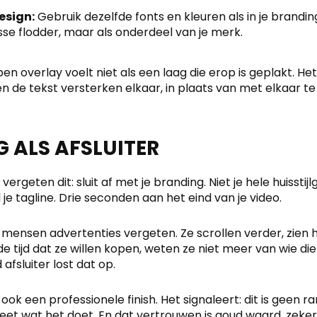
esign:
Gebruik dezelfde fonts en kleuren als in je brandin
osse flodder, maar als onderdeel van je merk.
 overlay voelt niet als een laag die erop is geplakt. Het
en de tekst versterken elkaar, in plaats van met elkaar 
 ALS AFSLUITER
ergeten dit: sluit af met je branding. Niet je hele huisstijl
je tagline. Drie seconden aan het eind van je video.
nsen advertenties vergeten. Ze scrollen verder, zien
e tijd dat ze willen kopen, weten ze niet meer van wie di
 afsluiter lost dat op.
 ook een professionele finish. Het signaleert: dit is geen 
eet wat het doet. En dat vertrouwen is goud waard, zeker