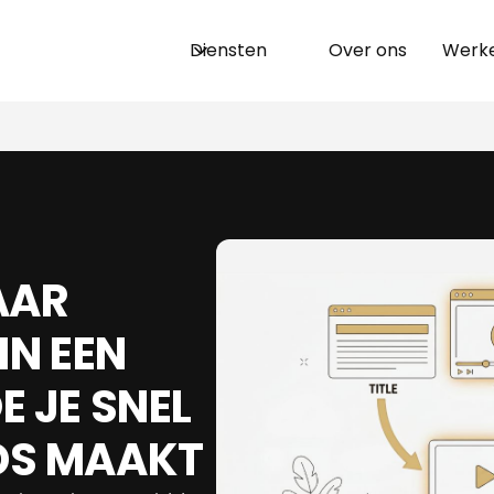
Diensten
Over ons
Werke
AAR
IN EEN
 JE SNEL
DS MAAKT