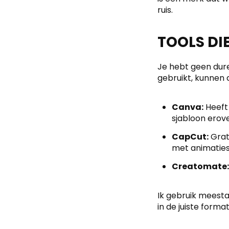
ruis.
TOOLS DI
Je hebt geen dure
gebruikt, kunnen d
Canva:
Heeft 
sjabloon erove
CapCut:
Grati
met animaties
Creatomate:
Ik gebruik meest
in de juiste form