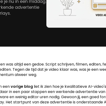
e je nu in een middag.
rkende advertentie
lays.
n was altijd een gedoe. Script schrijven, filmen, editen, 
diten. Tegen de tijd dat je video klaar was, was je een w
entum alweer weg.
In een
vorige blog
liet ik zien hoe je kwalitatieve AI-vide
je daar in een paar stappen een werkende advertentie va
ware en weinig editor uren nodig. Gewoon jij, een goed f
ay. Het startpunt van deze advertentie is onderstaande