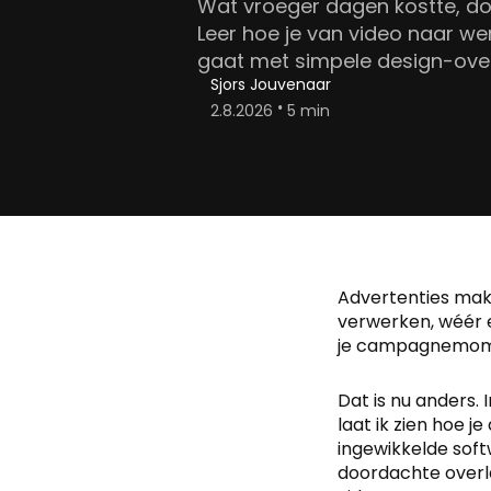
Wat vroeger dagen kostte, do
Leer hoe je van video naar we
gaat met simpele design-over
Sjors Jouvenaar
•
2.8.2026
5 min
Advertenties make
verwerken, wéér e
je campagnemom
Dat is nu anders. 
laat ik zien hoe 
ingewikkelde soft
doordachte overl