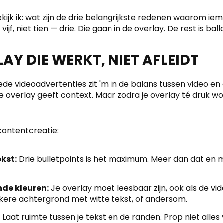
ekijk ik: wat zijn de drie belangrijkste redenen waarom ie
jf, niet tien — drie. Die gaan in de overlay. De rest is ball
AY DIE WERKT, NIET AFLEIDT
de videoadvertenties zit 'm in de balans tussen video en 
 overlay geeft context. Maar zodra je overlay té druk word
 contentcreatie:
ekst:
Drie bulletpoints is het maximum. Meer dan dat en 
de kleuren:
Je overlay moet leesbaar zijn, ook als de vi
ere achtergrond met witte tekst, of andersom.
:
Laat ruimte tussen je tekst en de randen. Prop niet alles 