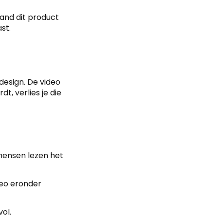
mand dit product
ast.
design. De video
t, verlies je die
mensen lezen het
deo eronder
vol.