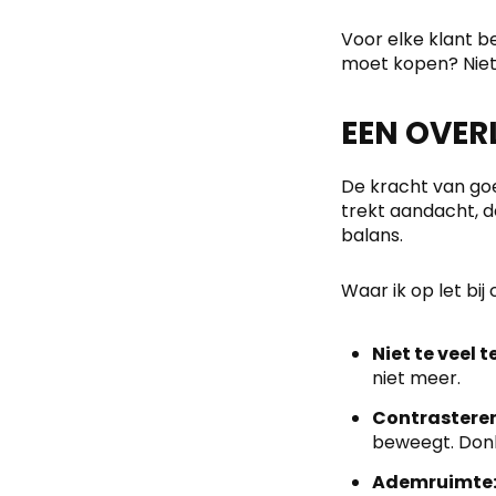
Voor elke klant b
moet kopen? Niet vi
EEN OVERL
De kracht van goe
trekt aandacht, de
balans.
Waar ik op let bij
Niet te veel t
niet meer.
Contrasteren
beweegt. Donk
Ademruimte