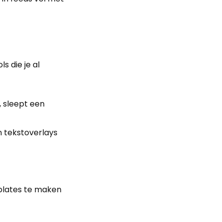
 die je al
, sleept een
n tekstoverlays
plates te maken