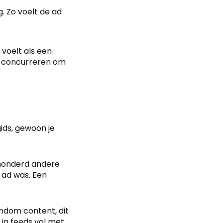
g. Zo voelt de ad
 voelt als een
te concurreren om
gids, gewoon je
 honderd andere
e ad was. Een
random content, dit
 in feeds vol met