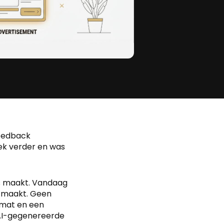
feedback
eek verder en was
o's maakt. Vandaag
n maakt. Geen
ormat en een
 AI-gegenereerde