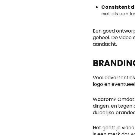
Consistent d
niet als een l
Een goed ontworpen
geheel. De video 
aandacht.
BRANDING
Veel advertenties v
logo en eventueel 
Waarom? Omdat me
dingen, en tegen d
duidelijke branded
Het geeft je video
is een merk dat w